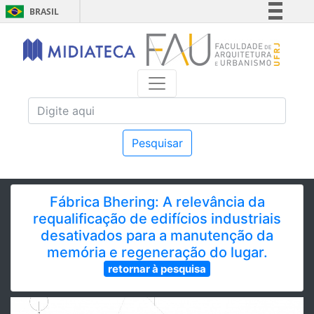
BRASIL
Simplifique!
Comunica BR
Participe
Acesso à informação
Legislação
Canais
Pesquisar
Fábrica Bhering: A relevância da
requalificação de edifícios industriais
desativados para a manutenção da
memória e regeneração do lugar.
retornar à pesquisa