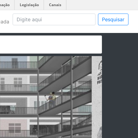
mação
Legislação
Canais
Pesquisar
çada