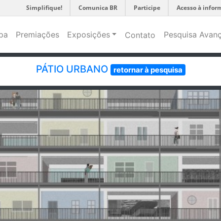
Simplifique!
Comunica BR
Participe
Acesso à infor
pa
Premiações
Exposições
Pesquisa Avan
Contato
PÁTIO URBANO
retornar à pesquisa