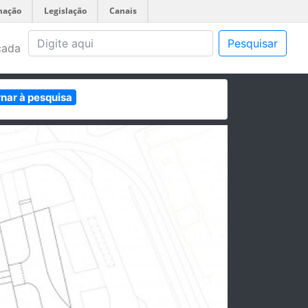
mação
Legislação
Canais
Pesquisar
çada
rnar à pesquisa