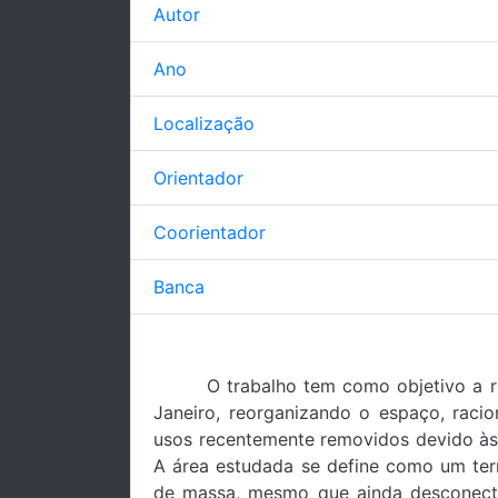
Autor
Ano
Localização
Orientador
Coorientador
Banca
O trabalho tem como objetivo a req
Janeiro, reorganizando o espaço, racio
usos recentemente removidos devido às a
A área estudada se define como um terri
de massa, mesmo que ainda desconectad