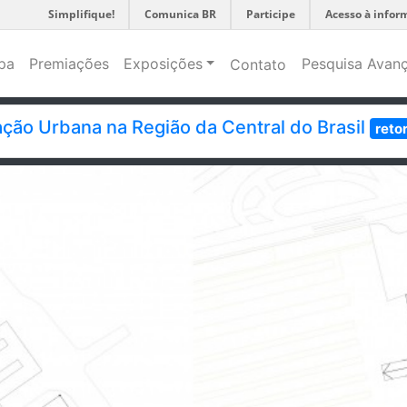
Simplifique!
Comunica BR
Participe
Acesso à infor
pa
Premiações
Exposições
Pesquisa Avan
Contato
ção Urbana na Região da Central do Brasil
reto