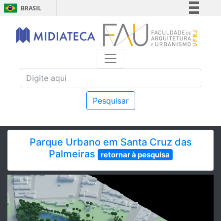
BRASIL
Simplifique!
Comunica BR
Participe
Acesso à informação
Legislação
Canais
Pesquisar
Parque Urbano em Santa Cruz das
Palmeiras
retornar à pesquisa