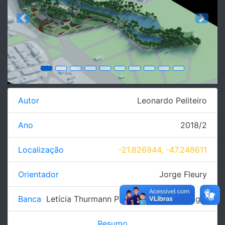
Previous
Next
Autor
Leonardo Peliteiro
Ano
2018/2
Localização
-21.826944, -47.248611
Orientador
Jorge Fleury
Banca
Letícia Thurmann Prudente
,
Thiago Rangel
Resumo