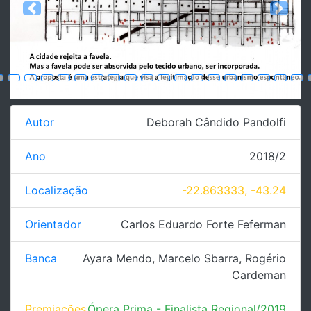
Previous
Next
Autor
Deborah Cândido Pandolfi
Ano
2018/2
Localização
-22.863333, -43.24
Orientador
Carlos Eduardo Forte Feferman
Banca
Ayara Mendo
,
Marcelo Sbarra
,
Rogério
Cardeman
Premiações
Ópera Prima - Finalista Regional/2019