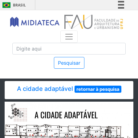
BRASIL
Simplifique!
Comunica BR
Participe
Acesso à informação
Legislação
Canais
Pesquisar
A cidade adaptável
retornar à pesquisa