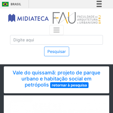
BRASIL
Simplifique!
Comunica BR
Participe
Acesso à informação
Legislação
Canais
Pesquisar
Vale do quissamã: projeto de parque
urbano e habitação social em
petrópolis
retornar à pesquisa