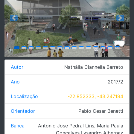
Previous
Next
Autor
Nathália Ciannella Barreto
Ano
2017/2
Localização
-22.852333, -43.247194
Orientador
Pablo Cesar Benetti
Banca
Antonio Jose Pedral Lins
,
Maria Paula
Gonçalves Lysandro Albernaz