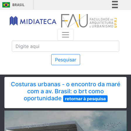
BRASIL
Simplifique!
Comunica BR
Participe
Acesso à informação
Legislação
Canais
Pesquisar
Costuras urbanas - o encontro da maré
com a av. Brasil: o brt como
oportunidade
retornar à pesquisa