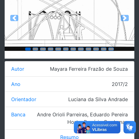
Previous
Next
Autor
Mayara Ferreira Frazão de Souza
Ano
2017/2
Orientador
Luciana da Silva Andrade
Banca
Andre Orioli Parreiras
,
Eduardo Pereira
Horta
,
Rogério Cardeman
Resumo