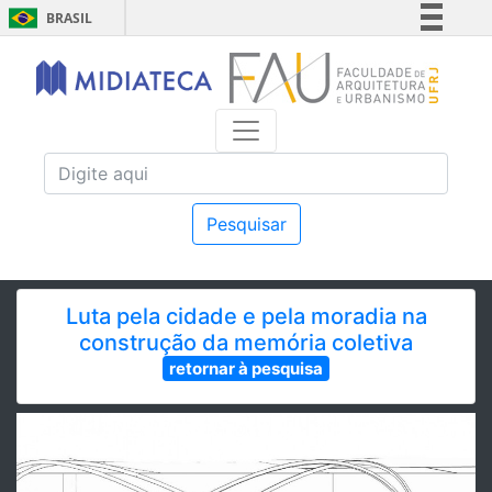
BRASIL
Simplifique!
Comunica BR
Participe
Acesso à informação
Legislação
Canais
Pesquisar
Luta pela cidade e pela moradia na
construção da memória coletiva
retornar à pesquisa