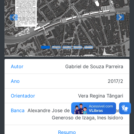
Previous
Next
Autor
Gabriel de Souza Parreira
Ano
2017/2
Orientador
Vera Regina Tângari
Banca
Alexandre Jose de Souza Pessoa
,
Fabiana
Generoso de Izaga
,
Ines Isidoro
Resumo