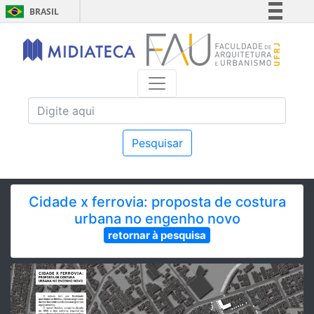
BRASIL
Simplifique!
Comunica BR
Participe
Acesso à informação
Legislação
Canais
Pesquisar
Cidade x ferrovia: proposta de costura
urbana no engenho novo
retornar à pesquisa