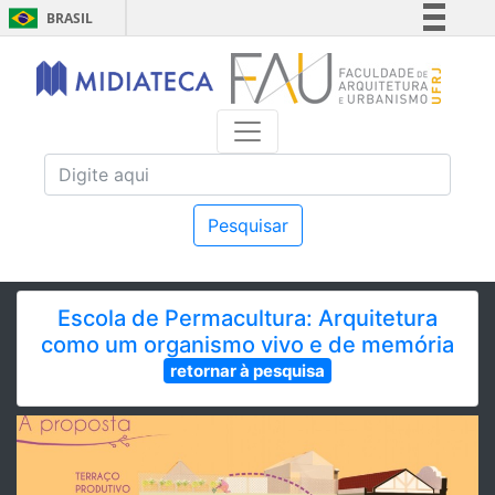
BRASIL
Simplifique!
Comunica BR
Participe
Acesso à informação
Legislação
Canais
Pesquisar
Escola de Permacultura: Arquitetura
como um organismo vivo e de memória
retornar à pesquisa