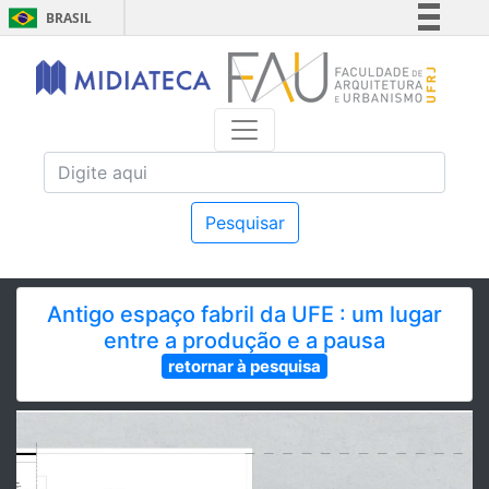
BRASIL
Simplifique!
Comunica BR
Participe
Acesso à informação
Legislação
Canais
Pesquisar
Antigo espaço fabril da UFE : um lugar
entre a produção e a pausa
retornar à pesquisa