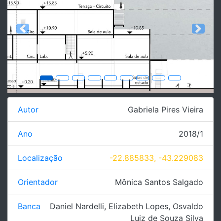
Previous
Next
Autor
Gabriela Pires Vieira
Ano
2018/1
Localização
-22.885833, -43.229083
Orientador
Mônica Santos Salgado
Banca
Daniel Nardelli
,
Elizabeth Lopes
,
Osvaldo
Luiz de Souza Silva