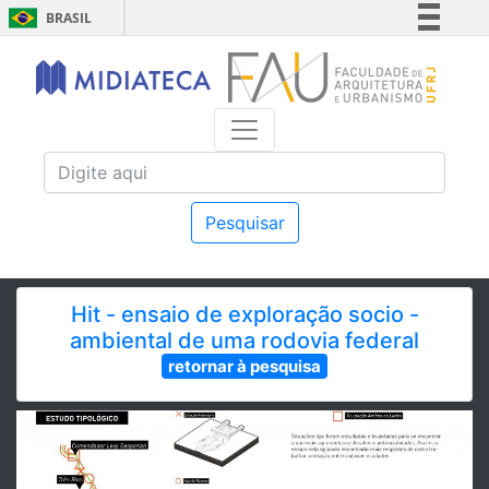
BRASIL
Simplifique!
Comunica BR
Participe
Acesso à informação
Legislação
Canais
Pesquisar
Hit - ensaio de exploração socio -
ambiental de uma rodovia federal
retornar à pesquisa