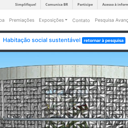
Simplifique!
Comunica BR
Participe
Acesso à infor
pa
Premiações
Exposições
Pesquisa Avan
Contato
Habitação social sustentável
retornar à pesquisa