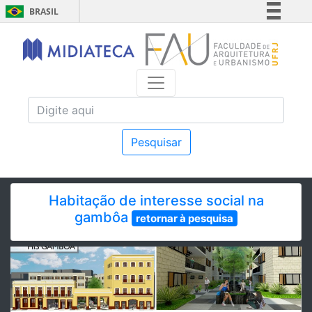
BRASIL
Simplifique!
Comunica BR
Participe
Acesso à informação
Legislação
Canais
Pesquisar
Habitação de interesse social na
gambôa
retornar à pesquisa