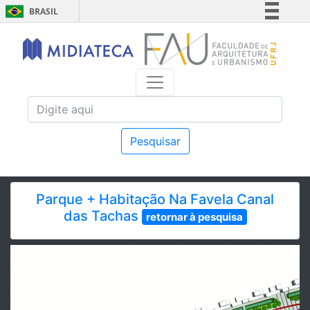
BRASIL
Simplifique!
Comunica BR
Participe
Acesso à informação
Legislação
Canais
Pesquisar
Parque + Habitação Na Favela Canal
das Tachas
retornar à pesquisa