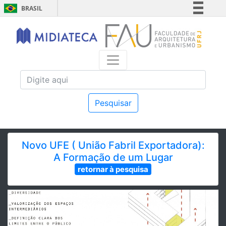
BRASIL
Simplifique!
Comunica BR
Participe
Acesso à informação
Legislação
Canais
Pesquisar
Novo UFE ( União Fabril Exportadora):
A Formação de um Lugar
retornar à pesquisa