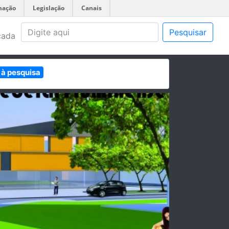
mação
Legislação
Canais
Pesquisar
çada
 à pesquisa