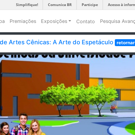
Simplifique!
Comunica BR
Participe
Acesso à infor
pa
Premiações
Exposições
Pesquisa Avan
Contato
o de Artes Cênicas: A Arte do Espetáculo
retornar