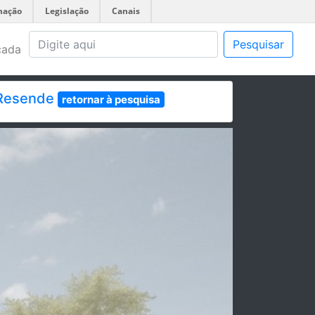
mação
Legislação
Canais
Pesquisar
çada
 Resende
retornar à pesquisa