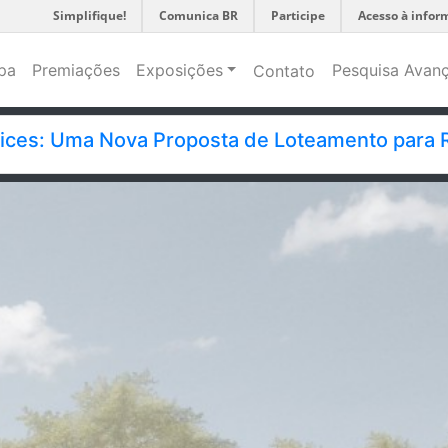
Simplifique!
Comunica BR
Participe
Acesso à infor
pa
Premiações
Exposições
Pesquisa Avan
Contato
ndices: Uma Nova Proposta de Loteamento para