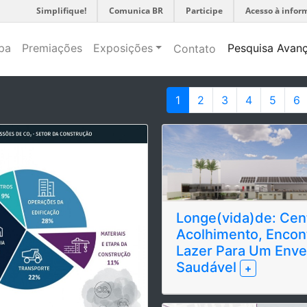
Simplifique!
Comunica BR
Participe
Acesso à infor
pa
Premiações
Exposições
Pesquisa Avan
Contato
1
2
3
4
5
6
Longe(vida)de: Cen
Acolhimento, Encon
Lazer Para Um Enve
Saudável
+