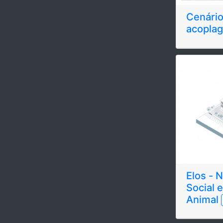
Cenário
acoplag
Elos - 
Social 
Animal