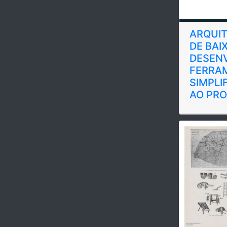
ARQUIT
DE BAI
DESEN
FERRA
SIMPLI
AO PR