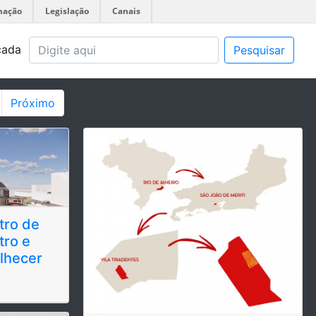
mação
Legislação
Canais
çada
Pesquisar
Próximo
tro de
tro e
lhecer