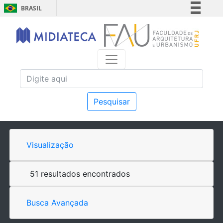
BRASIL
Simplifique!
Comunica BR
Participe
Acesso à informação
Legislação
Canais
Pesquisar
Visualização
51 resultados encontrados
Busca Avançada