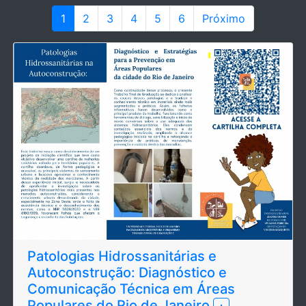
1
2
3
4
5
6
Próximo
Patologias Hidrossanitárias e
Autoconstrução: Diagnóstico e
Comunicação Técnica em Áreas
Populares do Rio de Janeiro