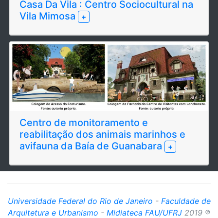
Casa Da Vila : Centro Sociocultural na
Vila Mimosa
+
Centro de monitoramento e
reabilitação dos animais marinhos e
avifauna da Baía de Guanabara
+
Universidade Federal do Rio de Janeiro
-
Faculdade de
Arquitetura e Urbanismo
-
Midiateca FAU/UFRJ
2019 ®