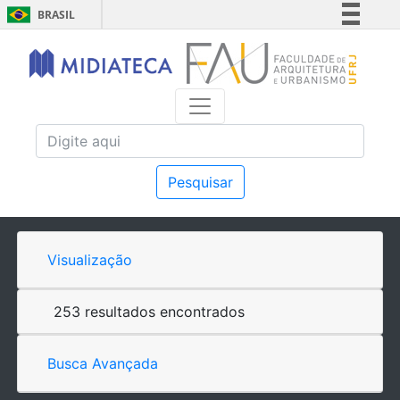
BRASIL
Simplifique!
Comunica BR
Participe
Acesso à informação
Legislação
Canais
Pesquisar
Visualização
253 resultados encontrados
Busca Avançada