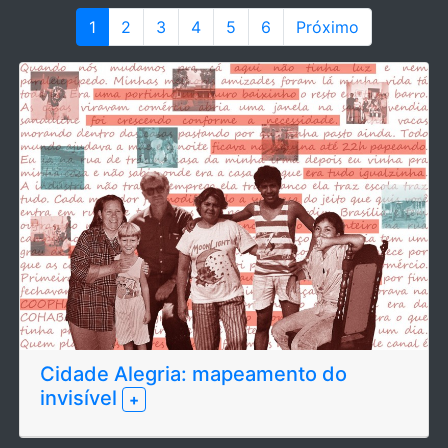
1
2
3
4
5
6
Próximo
Cidade Alegria: mapeamento do
invisível
+