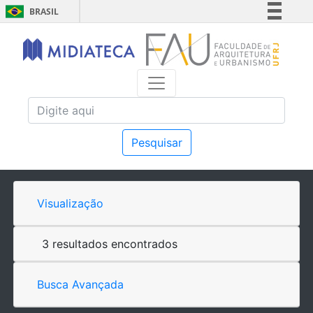
BRASIL
Simplifique!
Comunica BR
Participe
Acesso à informação
Legislação
Canais
Pesquisar
Visualização
3 resultados encontrados
Busca Avançada