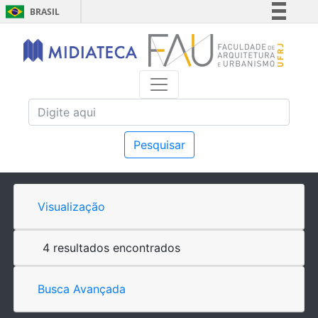
BRASIL
Simplifique!
Comunica BR
Participe
Acesso à informação
Legislação
Canais
Pesquisar
Visualização
4 resultados encontrados
Busca Avançada