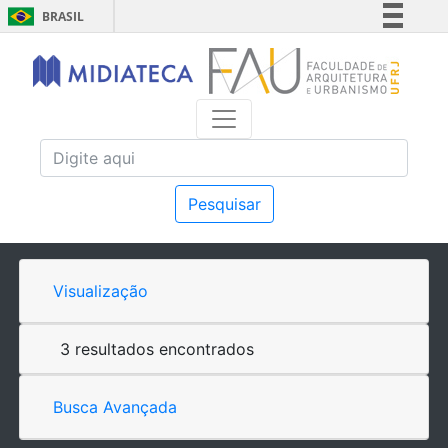
BRASIL
Simplifique!
Comunica BR
Participe
Acesso à informação
Legislação
Canais
Pesquisar
Visualização
3 resultados encontrados
Busca Avançada