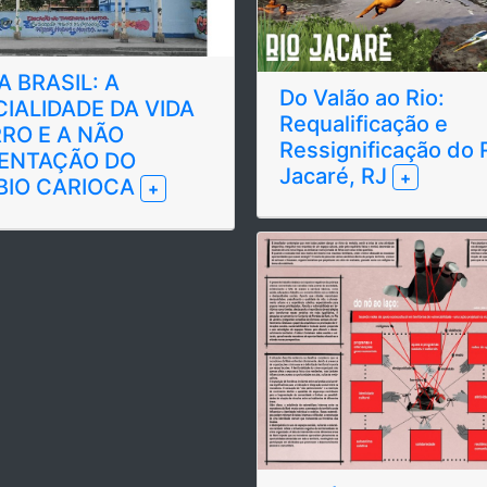
A BRASIL: A
Do Valão ao Rio:
IALIDADE DA VIDA
Requalificação e
RRO E A NÃO
Ressignificação do 
ENTAÇÃO DO
Jacaré, RJ
+
BIO CARIOCA
+