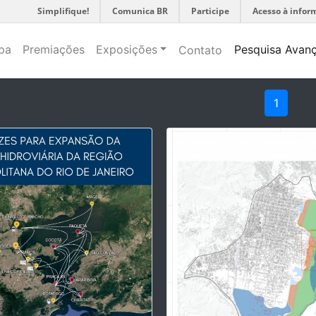
Simplifique!
Comunica BR
Participe
Acesso à infor
pa
Premiações
Exposições
Pesquisa Avan
Contato
1