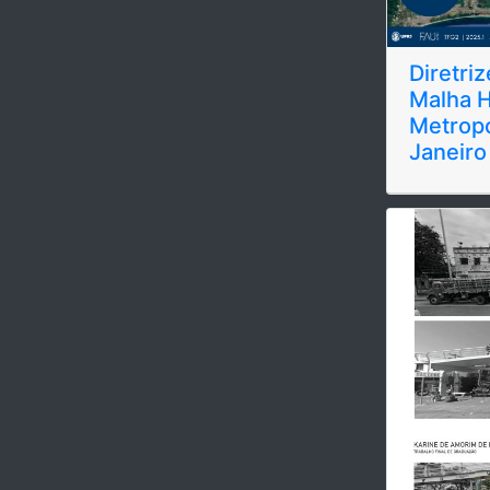
Diretri
Malha H
Metropo
Janeir