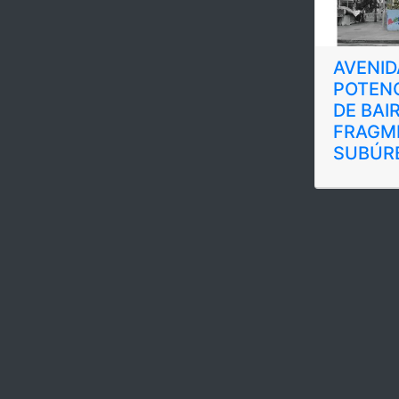
AVENID
POTENC
DE BAI
FRAGM
SUBÚR