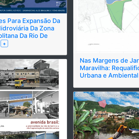
zes Para Expansão Da
idroviária Da Zona
litana Da Rio De
o
+
Nas Margens de Ja
Maravilha: Requalif
Urbana e Ambienta