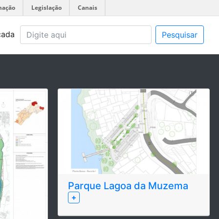
mação
Legislação
Canais
çada
Pesquisar
Parque Lagoa da Muzema
+