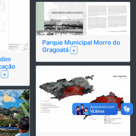
Parque Municipal Morro do
Gragoatá
+
rdim
icação
l
+