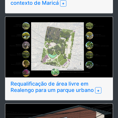
contexto de Maricá
+
Requalificação de área livre em
Realengo para um parque urbano
+