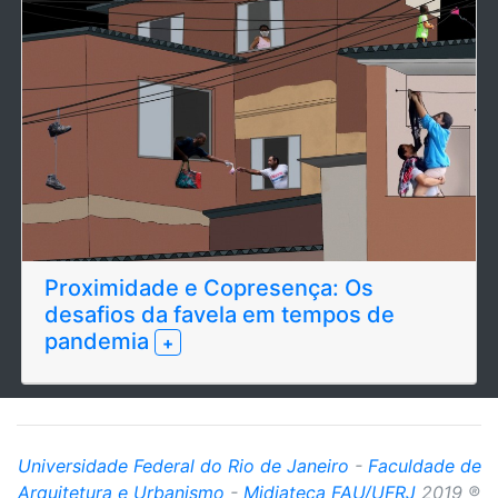
Proximidade e Copresença: Os
desafios da favela em tempos de
pandemia
+
Universidade Federal do Rio de Janeiro
-
Faculdade de
Arquitetura e Urbanismo
-
Midiateca FAU/UFRJ
2019 ®