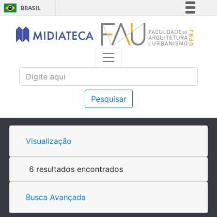
BRASIL
Simplifique!
Comunica BR
Participe
Acesso à informação
Legislação
Canais
Pesquisar
Visualização
6 resultados encontrados
Busca Avançada