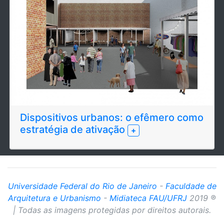
Dispositivos urbanos: o efêmero como
estratégia de ativação
+
Universidade Federal do Rio de Janeiro
-
Faculdade de
Arquitetura e Urbanismo
-
Midiateca FAU/UFRJ
2019 ®
| Todas as imagens protegidas por direitos autorais.