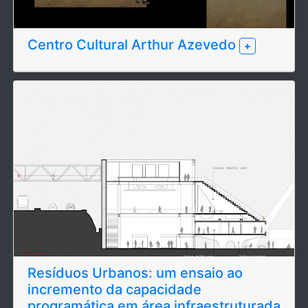
Centro Cultural Arthur Azevedo
+
Resíduos Urbanos: um ensaio ao
incremento da capacidade
programática em área infraestruturada