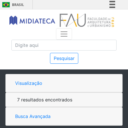
BRASIL
Simplifique!
Comunica BR
Participe
Acesso à informação
Legislação
Canais
Pesquisar
Visualização
7 resultados encontrados
Busca Avançada