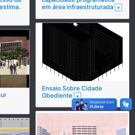
estima.
em área infraestruturada
+
Ensaio Sobre Cidade
hur
Obediente
+