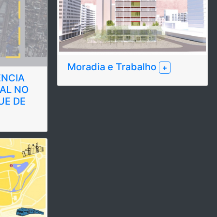
Moradia e Trabalho
+
ÊNCIA
AL NO
UE DE