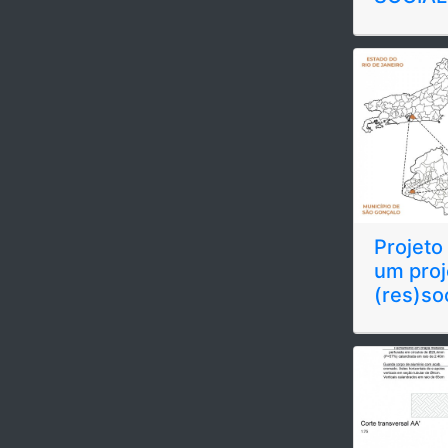
Projeto
um proj
(res)so