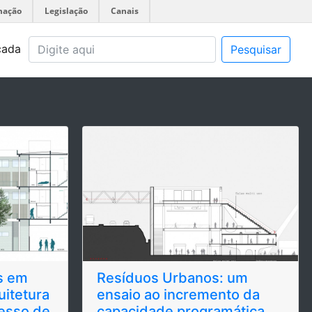
mação
Legislação
Canais
çada
Pesquisar
s em
Resíduos Urbanos: um
uitetura
ensaio ao incremento da
esso de
capacidade programática