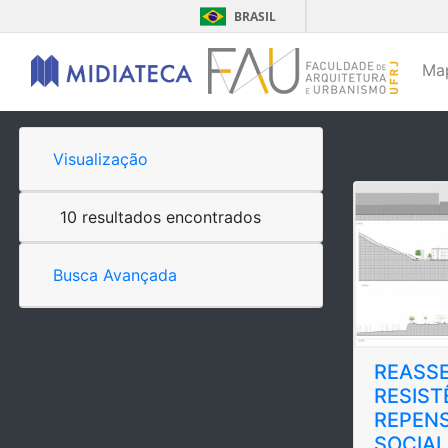
BRASIL
Ma
Visualização
10 resultados encontrados
Busca Avançada
REASS
RESIST
REPEN
SOCIA