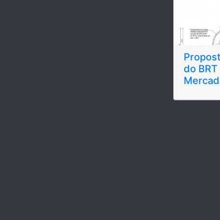
Propost
do BRT 
Merca