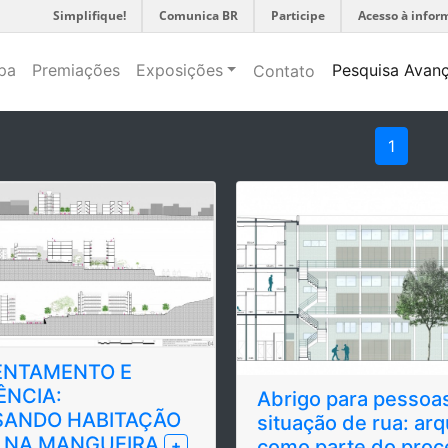
Simplifique!
Comunica BR
Participe
Acesso à infor
pa
Premiações
Exposições
Pesquisa Avan
Contato
1
ENTAMENTO E
ÊNCIA:
Abrigo para pessoa
SANDO HABITAÇÃO
situação de rua: arq
L NA MANGUEIRA
como parte do proc
+