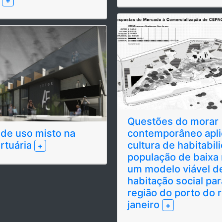
+
Questões do morar
o de uso misto na
contemporâneo apli
rtuária
cultura de habitabil
+
população de baixa 
um modelo viável d
habitação social par
região do porto do r
janeiro
+