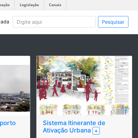
mação
Legislação
Canais
çada
Pesquisar
 porto
Sistema Itinerante de
Ativação Urbana
+