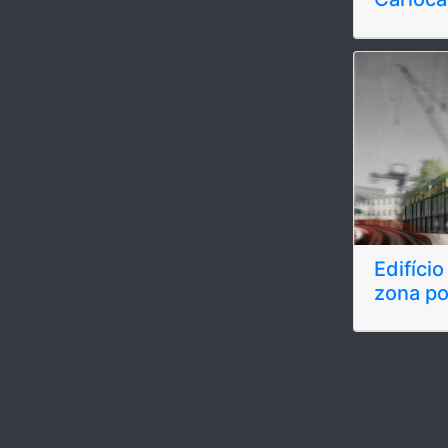
Edifíci
zona po