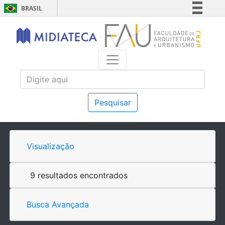
BRASIL
Simplifique!
Comunica BR
Participe
Acesso à informação
Legislação
Canais
Pesquisar
Visualização
9 resultados encontrados
Busca Avançada