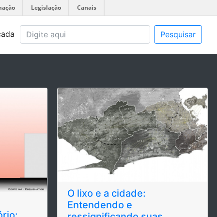
mação
Legislação
Canais
çada
Pesquisar
O lixo e a cidade:
Entendendo e
rio:
ressignificando suas