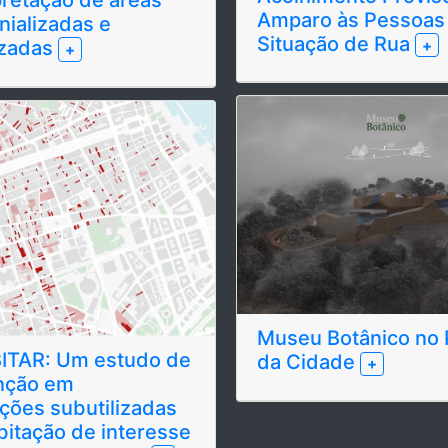
Amparo às Pessoas
nializadas e
Situação de Rua
+
izadas
+
Museu Botânico no 
ITAR: Um estudo de
da Cidade
+
nção em
ções subutilizadas
bitação de interesse