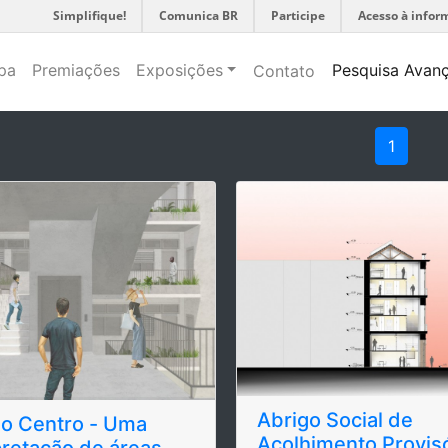
Simplifique!
Comunica BR
Participe
Acesso à infor
pa
Premiações
Exposições
Pesquisa Avan
Contato
1
Abrigo Social de
 o Centro - Uma
Acolhimento Provisó
pretação de áreas