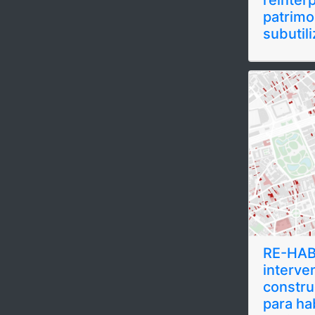
patrimo
subutil
RE-HAB
interve
constru
para ha