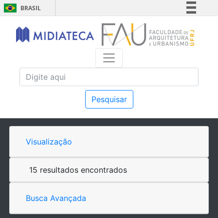
BRASIL
Simplifique!
Comunica BR
Participe
Acesso à informação
Legislação
Canais
Pesquisar
Visualização
15 resultados encontrados
Busca Avançada