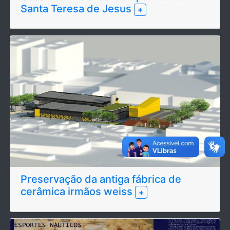
Santa Teresa de Jesus
+
Preservação da antiga fábrica de
cerâmica irmãos weiss
+