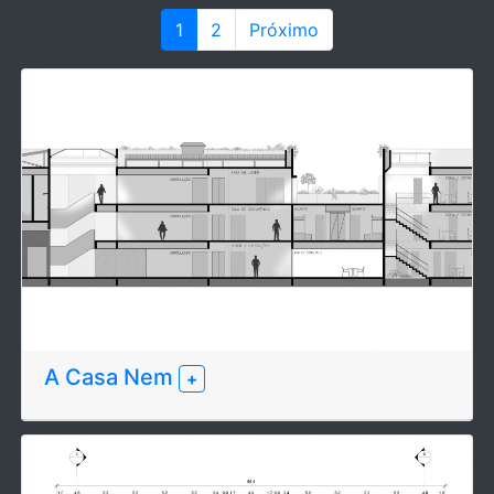
1
2
Próximo
A Casa Nem
+