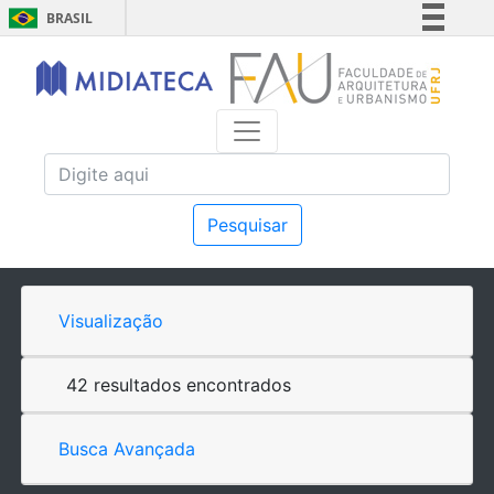
BRASIL
Simplifique!
Comunica BR
Participe
Acesso à informação
Legislação
Canais
Pesquisar
Visualização
42 resultados encontrados
Busca Avançada