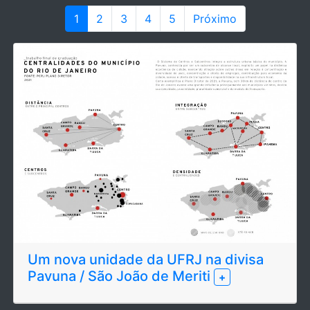
1
2
3
4
5
Próximo
Um nova unidade da UFRJ na divisa
Pavuna / São João de Meriti
+