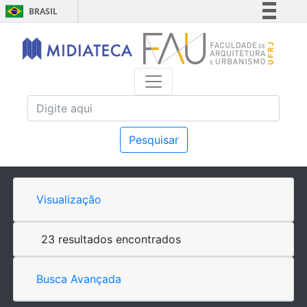
BRASIL
Simplifique!
Comunica BR
Participe
Acesso à informação
Legislação
Canais
Pesquisar
Visualização
23 resultados encontrados
Busca Avançada