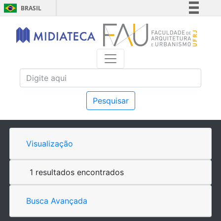
BRASIL
Simplifique!
Comunica BR
Participe
Acesso à informação
Legislação
Canais
Pesquisar
Visualização
1 resultados encontrados
Busca Avançada