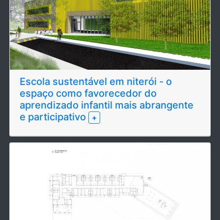
Escola sustentável em niterói - o
espaço como favorecedor do
aprendizado infantil mais abrangente
e participativo
+