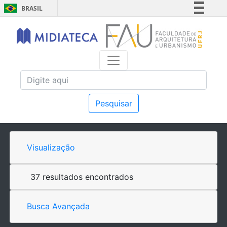
BRASIL
Simplifique!
Comunica BR
Participe
Acesso à informação
Legislação
Canais
Pesquisar
Visualização
37 resultados encontrados
Busca Avançada