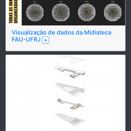
Visualização de dados da Midiateca
FAU-UFRJ
+