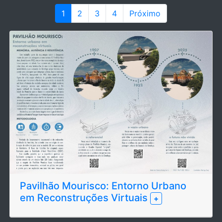
1
2
3
4
Próximo
Pavilhão Mourisco: Entorno Urbano
em Reconstruções Virtuais
+