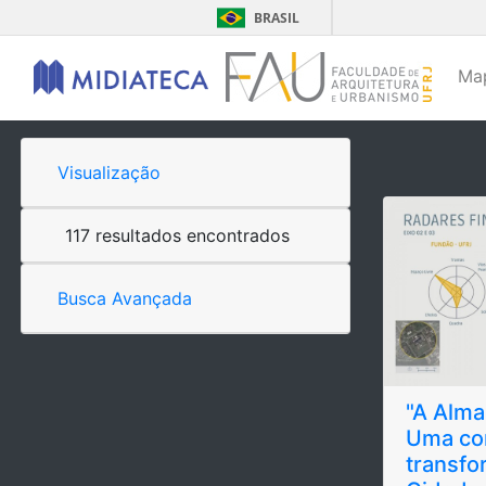
BRASIL
Ma
Visualização
117 resultados encontrados
Busca Avançada
"A Alma
Uma co
transf