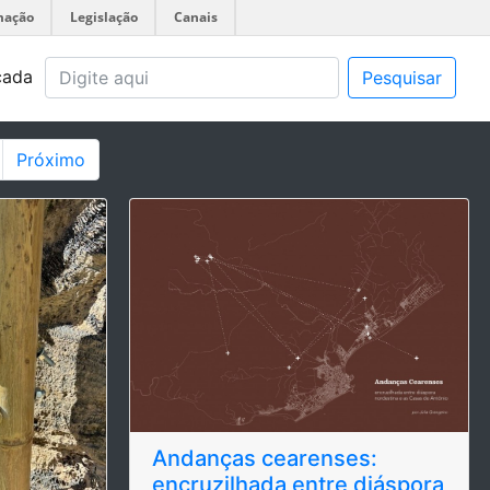
mação
Legislação
Canais
çada
Pesquisar
Próximo
Andanças cearenses:
encruzilhada entre diáspora