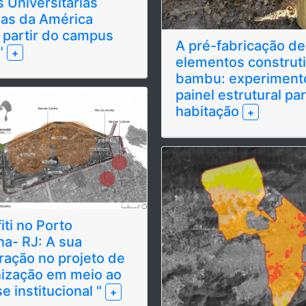
 Universitárias
as da América
A pré-fabricação de
"
+
elementos construt
bambu: experiment
painel estrutural para
habitação
+
iti no Porto
ha- RJ: A sua
ração no projeto de
ização em meio ao
e institucional "
+