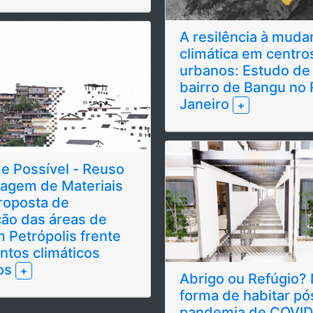
A resilência à muda
climática em centro
urbanos: Estudo de
bairro de Bangu no 
Janeiro
+
e Possível - Reuso
lagem de Materiais
roposta de
ão das áreas de
m Petrópolis frente
ntos climáticos
os
+
Abrigo ou Refúgio?
forma de habitar pó
pandemia de COVI