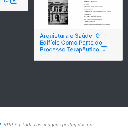
+
Arquietura e Saúde: O
Edifício Como Parte do
Processo Terapêutico
+
J
2019 ® | Todas as imagens protegidas por