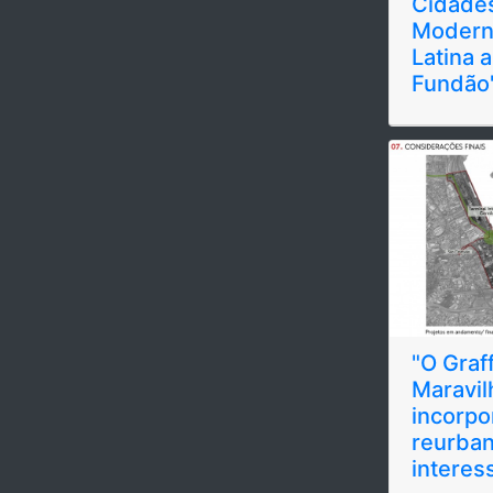
Cidades
Modern
Latina a partir do campus
Fundão
"O Graff
Maravil
incorpo
reurban
interess