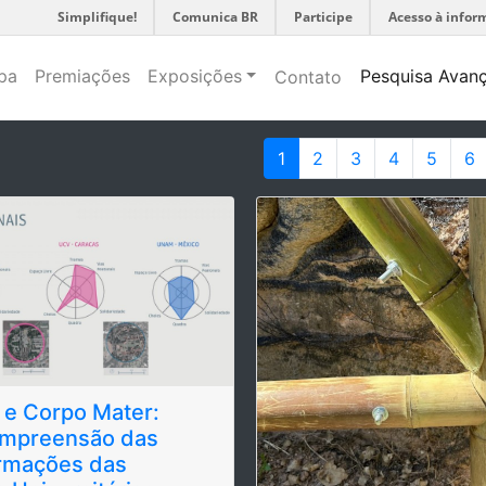
Simplifique!
Comunica BR
Participe
Acesso à infor
pa
Premiações
Exposições
Pesquisa Avan
Contato
1
2
3
4
5
6
 e Corpo Mater:
mpreensão das
ormações das