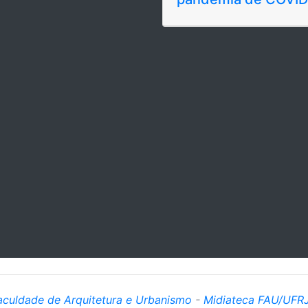
aculdade de Arquitetura e Urbanismo
-
Midiateca FAU/UFR