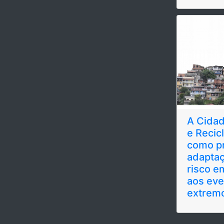
A Cidad
e Recic
como p
adaptaç
risco e
aos eve
extrem