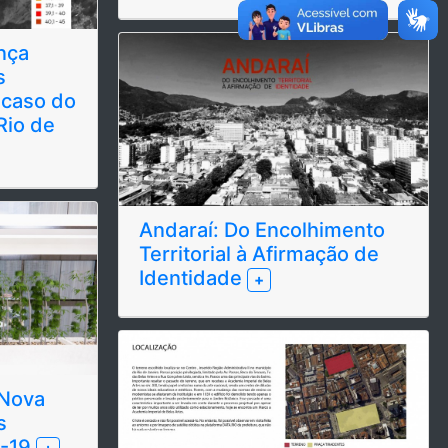
nça
s
 caso do
Rio de
Andaraí: Do Encolhimento
Territorial à Afirmação de
Identidade
+
 Nova
s
D-19