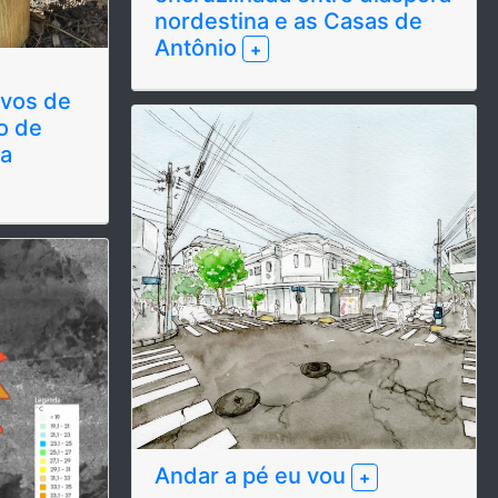
nordestina e as Casas de
Antônio
+
ivos de
o de
Andar a pé eu vou
+