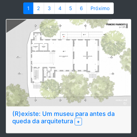
1
2
3
4
5
6
Próximo
(R)existe: Um museu para antes da
queda da arquitetura
+