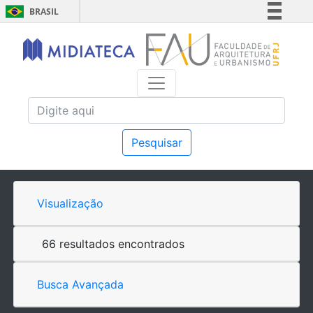
BRASIL
Simplifique!
Comunica BR
Participe
Acesso à informação
Legislação
Canais
Pesquisar
Visualização
66 resultados encontrados
Busca Avançada