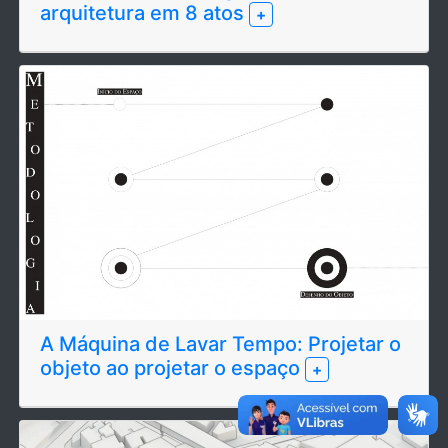
arquitetura em 8 atos
+
A Máquina de Lavar Tempo: Projetar o
objeto ao projetar o espaço
+