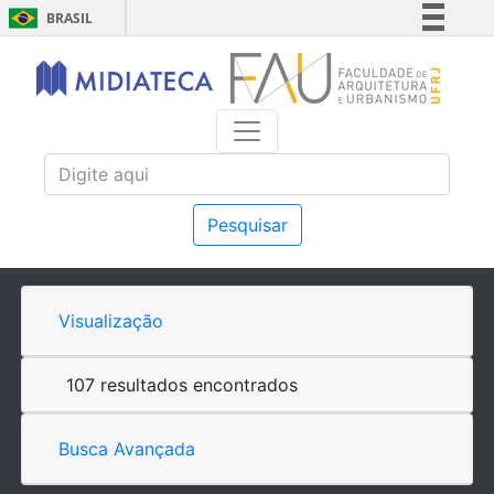
BRASIL
Simplifique!
Comunica BR
Participe
Acesso à informação
Legislação
Canais
Pesquisar
Visualização
107 resultados encontrados
Busca Avançada