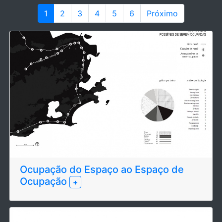
1
2
3
4
5
6
Próximo
Ocupação do Espaço ao Espaço de
Ocupação
+