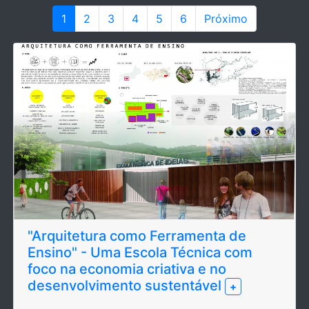
1
2
3
4
5
6
Próximo
"Arquitetura como Ferramenta de
Ensino" - Uma Escola Técnica com
foco na economia criativa e no
desenvolvimento sustentável
+