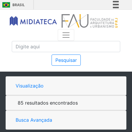
BRASIL
Simplifique!
Comunica BR
Participe
Acesso à informação
Legislação
Canais
Pesquisar
Visualização
85 resultados encontrados
Busca Avançada