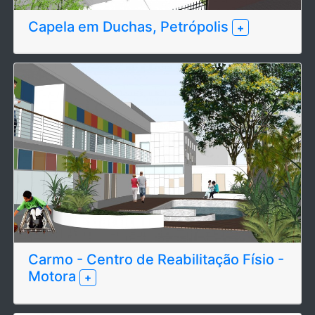
Capela em Duchas, Petrópolis
+
Carmo - Centro de Reabilitação Físio -
Motora
+