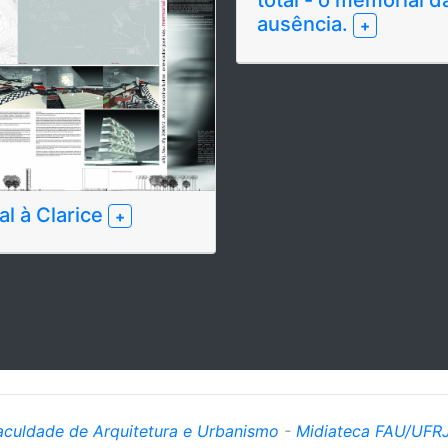
ausência.
+
l à Clarice
+
aculdade de Arquitetura e Urbanismo
-
Midiateca FAU/UFR