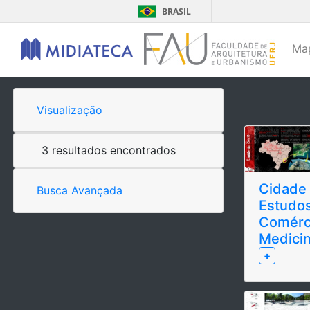
BRASIL
Ma
Visualização
3 resultados encontrados
Cidade 
Busca Avançada
Estudos
Comérc
Medicin
+