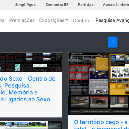
Simplifique!
Comunica BR
Participe
Acesso à infor
pa
Premiações
Exposições
Pesquisa Avan
Contato
1
do Sexo - Centro de
, Pesquisa,
io, Memória e
a Ligados ao Sexo
O território cego - 
total - o memorial d