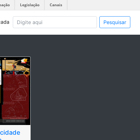
mação
Legislação
Canais
çada
Pesquisar
a cidade
a