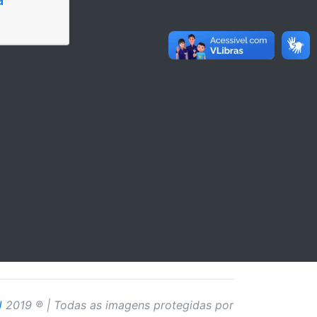
J
2019 ® | Todas as imagens protegidas por