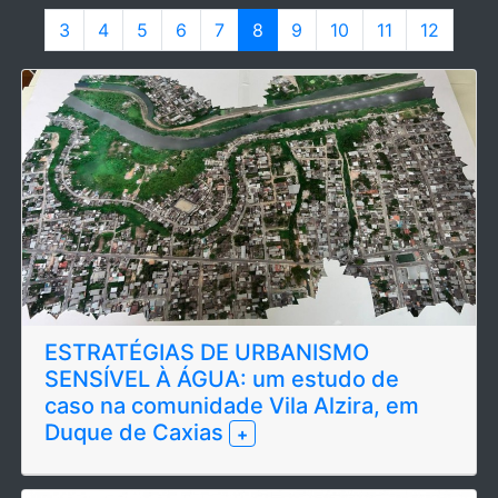
3
4
5
6
7
8
9
10
11
12
ESTRATÉGIAS DE URBANISMO
SENSÍVEL À ÁGUA: um estudo de
caso na comunidade Vila Alzira, em
Duque de Caxias
+