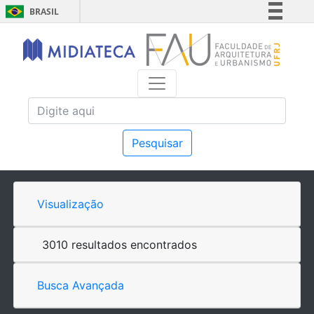
BRASIL
Simplifique!
Comunica BR
Participe
Acesso à informação
Legislação
Canais
Pesquisar
Visualização
3010 resultados encontrados
Busca Avançada