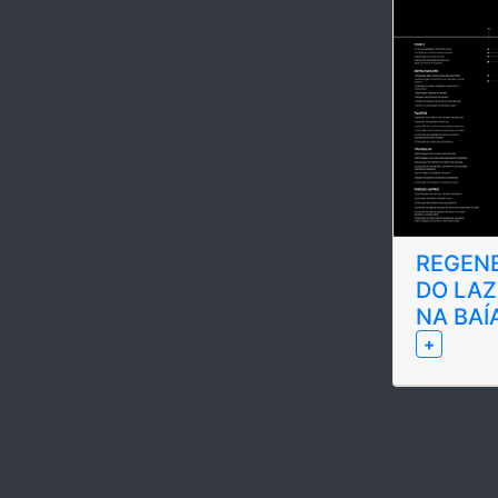
REGEN
DO LA
NA BAÍ
+