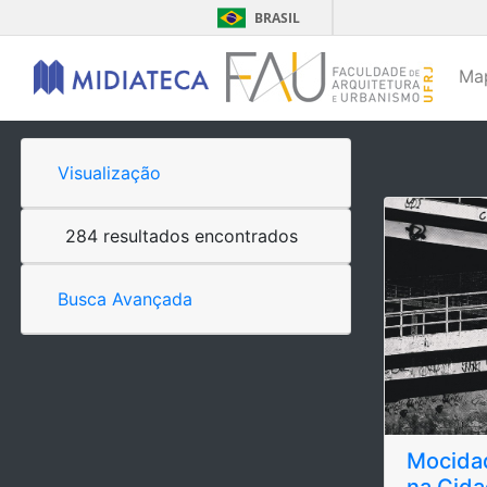
BRASIL
Ma
Visualização
284 resultados encontrados
Busca Avançada
Mocida
na Cid