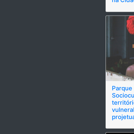
Parque 
Sociocu
territór
vulnera
projetu