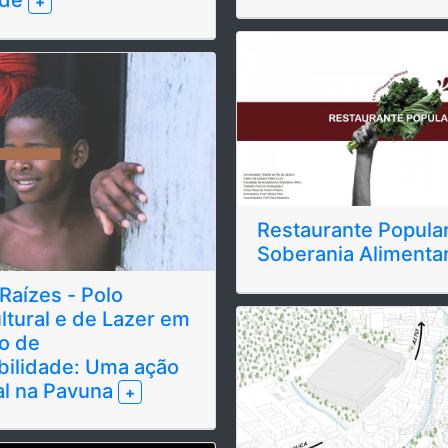
+
Restaurante Popular
Soberania Alimenta
Raízes - Polo
ltural e de Lazer em
io de
bilidade: Uma ação
al na Pavuna
+