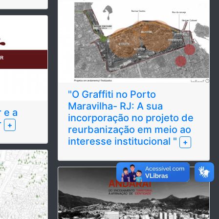
"O Graffiti no Porto
Maravilha- RJ: A sua
 e a
incorporação no projeto de
r
+
reurbanização em meio ao
interesse institucional "
+