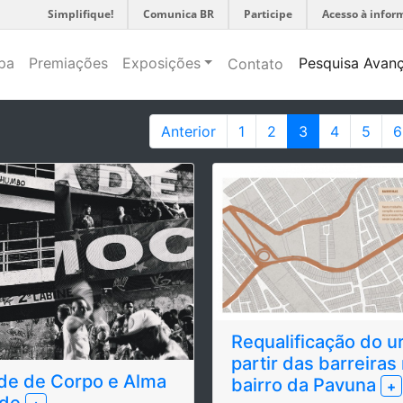
Simplifique!
Comunica BR
Participe
Acesso à infor
pa
Premiações
Exposições
Pesquisa Avan
Contato
Anterior
1
2
3
4
5
6
Requalificação do u
partir das barreiras
de de Corpo e Alma
bairro da Pavuna
+
ade