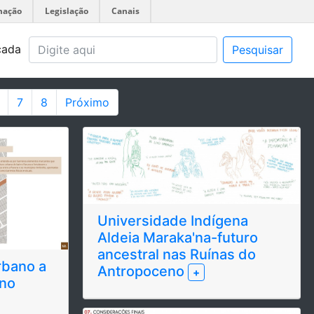
mação
Legislação
Canais
çada
Pesquisar
7
8
Próximo
Universidade Indígena
Aldeia Maraka'na-futuro
ancestral nas Ruínas do
rbano a
Antropoceno
+
 no