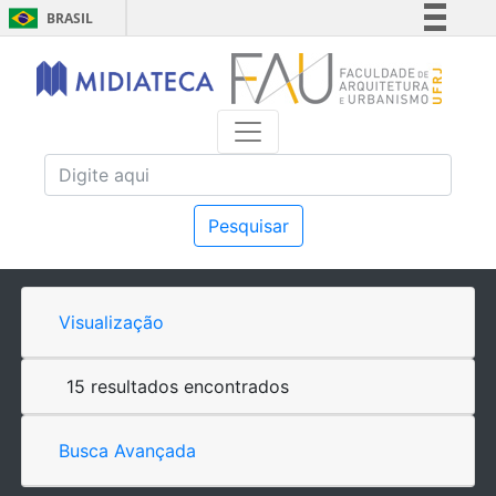
BRASIL
Simplifique!
Comunica BR
Participe
Acesso à informação
Legislação
Canais
Pesquisar
Visualização
15 resultados encontrados
Busca Avançada