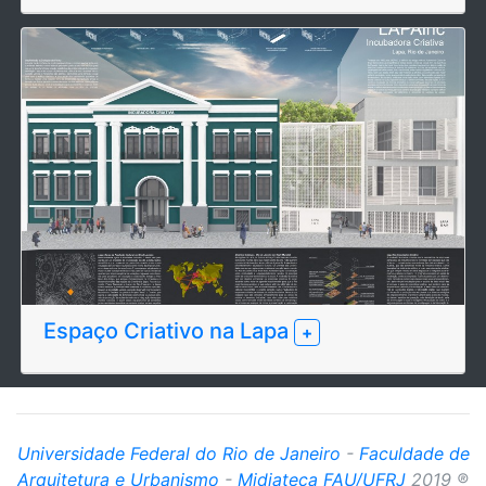
Espaço Criativo na Lapa
+
Universidade Federal do Rio de Janeiro
-
Faculdade de
Arquitetura e Urbanismo
-
Midiateca FAU/UFRJ
2019 ®