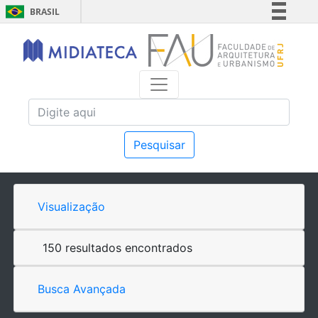
BRASIL
Simplifique!
Comunica BR
Participe
Acesso à informação
Legislação
Canais
Pesquisar
Visualização
150 resultados encontrados
Busca Avançada