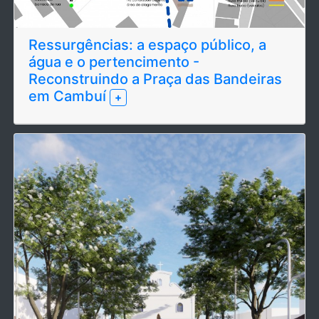
Ressurgências: a espaço público, a
água e o pertencimento -
Reconstruindo a Praça das Bandeiras
em Cambuí
+