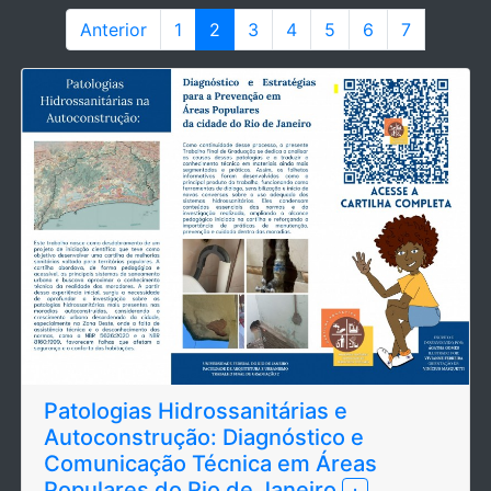
Anterior
1
2
3
4
5
6
7
Patologias Hidrossanitárias e
Autoconstrução: Diagnóstico e
Comunicação Técnica em Áreas
Populares do Rio de Janeiro