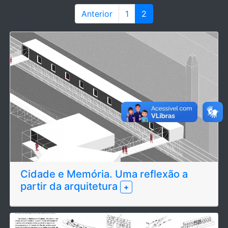
Anterior
1
2
Cidade e Memória. Uma reflexão a
partir da arquitetura
+