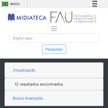
BRASIL
Simplifique!
Comunica BR
Participe
Acesso à informação
Legislação
Canais
Pesquisar
Visualização
12 resultados encontrados
Busca Avançada