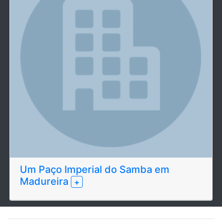
Um Paço Imperial do Samba em
Madureira
+