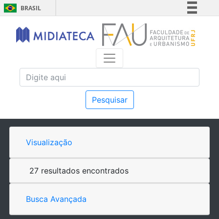
BRASIL
Simplifique!
Comunica BR
Participe
Acesso à informação
Legislação
Canais
Pesquisar
Visualização
27 resultados encontrados
Busca Avançada