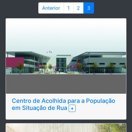
Anterior
1
2
3
Centro de Acolhida para a População
em Situação de Rua
+