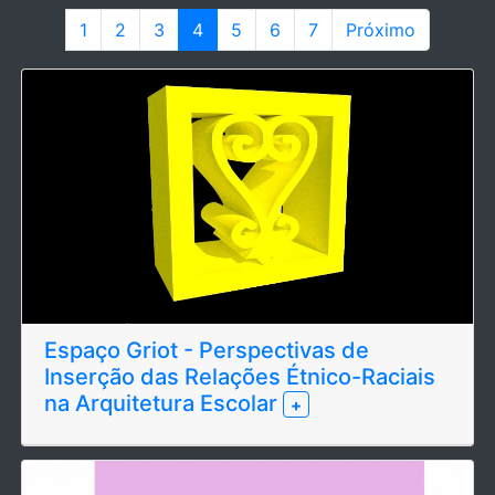
1
2
3
4
5
6
7
Próximo
Espaço Griot - Perspectivas de
Inserção das Relações Étnico-Raciais
na Arquitetura Escolar
+