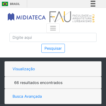
BRASIL
Simplifique!
Comunica BR
Participe
Acesso à informação
Legislação
Canais
Pesquisar
Visualização
66 resultados encontrados
Busca Avançada