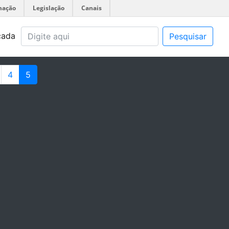
mação
Legislação
Canais
çada
Pesquisar
4
5