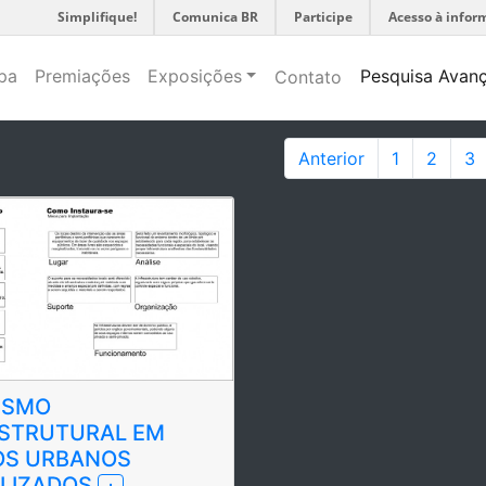
Simplifique!
Comunica BR
Participe
Acesso à infor
pa
Premiações
Exposições
Pesquisa Avan
Contato
Anterior
1
2
3
ISMO
ESTRUTURAL EM
OS URBANOS
ILIZADOS