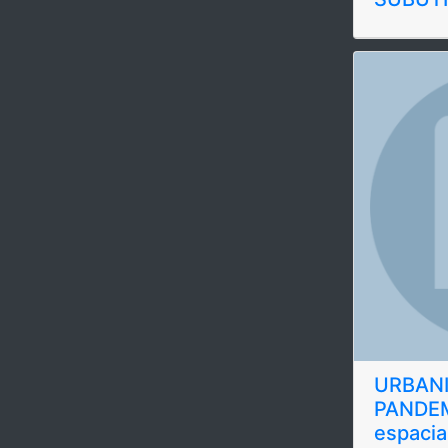
URBANI
PANDEMI
espacia