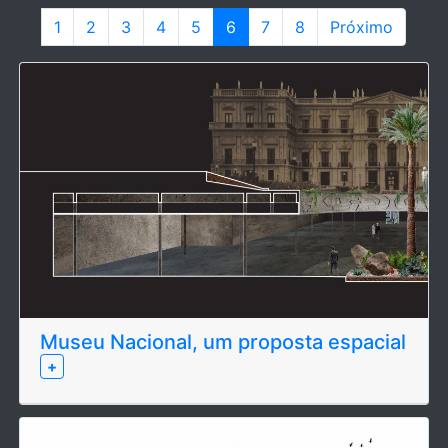
1
2
3
4
5
6
7
8
Próximo
Museu Nacional, um proposta espacial
+