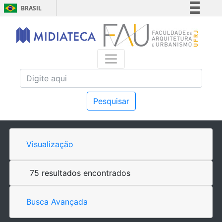
BRASIL
Simplifique!
Comunica BR
Participe
Acesso à informação
Legislação
Canais
Pesquisar
Visualização
75 resultados encontrados
Busca Avançada